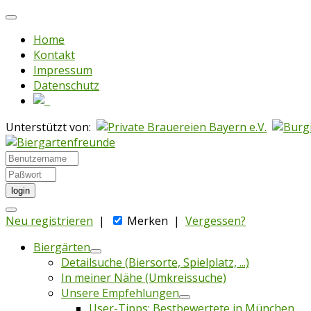
Home
Kontakt
Impressum
Datenschutz
Unterstützt von:
login
Neu registrieren
|
Merken
|
Vergessen?
Biergärten
Detailsuche (Biersorte, Spielplatz, ...)
In meiner Nähe (Umkreissuche)
Unsere Empfehlungen
User-Tipps: Bestbewertete in München