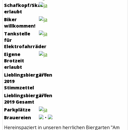
Schafkopf/Skat
erlaubt
Biker
willkommen!
Tankstelle
für
Elektrofahrräder
Eigene
Brotzeit
erlaubt
Lieblingsbiergarten
277
2019
Stimmzettel
Lieblingsbiergarten
277
2019 Gesamt
Parkplätze
Brauereien
Hereinspaziert in unseren herrlichen Biergarten "Am