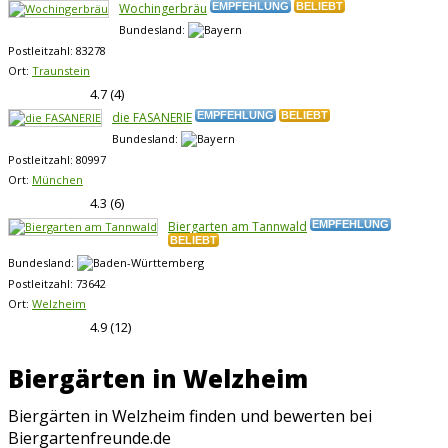
Wochingerbräu
EMPFEHLUNG
BELIEBT
Bundesland:
Postleitzahl:
83278
Ort:
Traunstein
4.7
(
4
)
die FASANERIE
EMPFEHLUNG
BELIEBT
Bundesland:
Postleitzahl:
80997
Ort:
München
4.3
(
6
)
Biergarten am Tannwald
EMPFEHLUNG
BELIEBT
Bundesland:
Postleitzahl:
73642
Ort:
Welzheim
4.9
(
12
)
Biergärten in Welzheim
Biergärten in Welzheim finden und bewerten bei
Biergartenfreunde.de