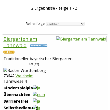
2 Ergebnisse - zeige 1 - 2
Reihenfolge
Biergarten am
Tannwald
EMPFEHLUNG
BELIEBT
Traditioneller bayerischer Biergarten
4.9
(
12
)
73642
Welzheim
Tannwiese 4
Kinderspielplatz
Übernachten
Barrierefrei
Selbstbedienung