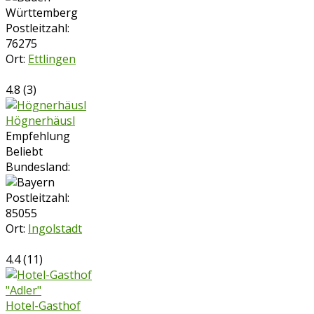
Postleitzahl:
76275
Ort:
Ettlingen
4.8
(
3
)
Högnerhäusl
Empfehlung
Beliebt
Bundesland:
Postleitzahl:
85055
Ort:
Ingolstadt
4.4
(
11
)
Hotel-Gasthof