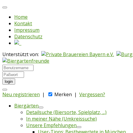
Home
Kontakt
Impressum
Datenschutz
Unterstützt von:
login
Neu registrieren
|
Merken
|
Vergessen?
Biergärten
Detailsuche (Biersorte, Spielplatz, ...)
In meiner Nähe (Umkreissuche)
Unsere Empfehlungen
User-Tipps: Bestbewertete in München