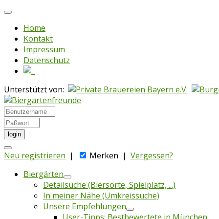
Home
Kontakt
Impressum
Datenschutz
Unterstützt von:
login
Neu registrieren
|
Merken
|
Vergessen?
Biergärten
Detailsuche (Biersorte, Spielplatz, ...)
In meiner Nähe (Umkreissuche)
Unsere Empfehlungen
User-Tipps: Bestbewertete in München