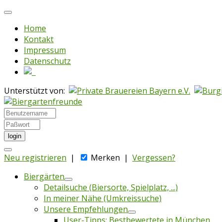
Home
Kontakt
Impressum
Datenschutz
Unterstützt von:
login
Neu registrieren
|
Merken
|
Vergessen?
Biergärten
Detailsuche (Biersorte, Spielplatz, ...)
In meiner Nähe (Umkreissuche)
Unsere Empfehlungen
User-Tipps: Bestbewertete in München