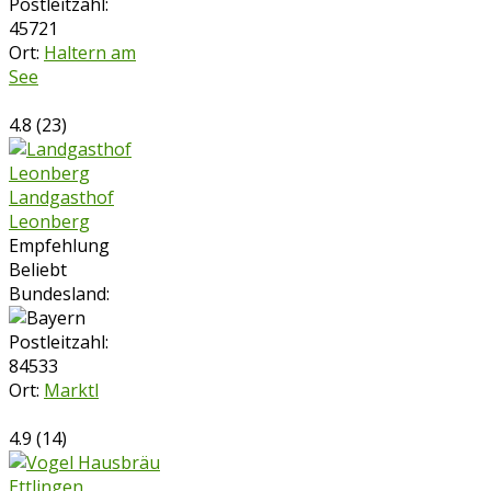
Postleitzahl:
45721
Ort:
Haltern am
See
4.8
(
23
)
Landgasthof
Leonberg
Empfehlung
Beliebt
Bundesland:
Postleitzahl:
84533
Ort:
Marktl
4.9
(
14
)