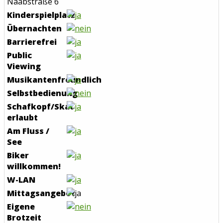
Naabstraße 6
Kinderspielplatz
Übernachten
Barrierefrei
Public
Viewing
Musikantenfreundlich
Selbstbedienung
Schafkopf/Skat
erlaubt
Am Fluss /
See
Biker
willkommen!
W-LAN
Mittagsangebot
Eigene
Brotzeit