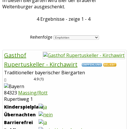
In diesen Biergärten wird Bier der Brauerei
Weltenburger ausgeschenkt.
4 Ergebnisse - zeige 1 - 4
Reihenfolge
Gasthof
Rupertuskeller - Kirchawirt
EMPFEHLUNG
BELIEBT
Traditioneller bayerischer Biergarten
4.9
(
1
)
84323
Massing/Rott
Rupertiweg 1
Kinderspielplatz
Übernachten
Barrierefrei