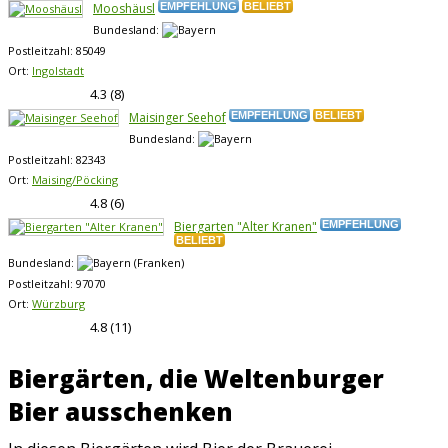
Mooshäusl
EMPFEHLUNG
BELIEBT
Bundesland:
Postleitzahl:
85049
Ort:
Ingolstadt
4.3
(
8
)
Maisinger Seehof
EMPFEHLUNG
BELIEBT
Bundesland:
Postleitzahl:
82343
Ort:
Maising/Pöcking
4.8
(
6
)
Biergarten "Alter Kranen"
EMPFEHLUNG
BELIEBT
Bundesland:
Postleitzahl:
97070
Ort:
Würzburg
4.8
(
11
)
Biergärten, die Weltenburger
Bier ausschenken