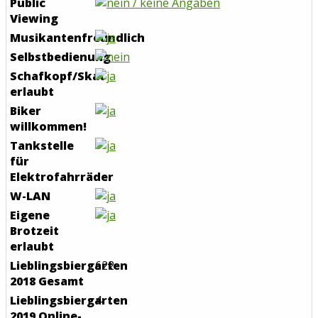
Public
Viewing
Musikantenfreundlich
Selbstbedienung
Schafkopf/Skat
erlaubt
Biker
willkommen!
Tankstelle
für
Elektrofahrräder
W-LAN
Eigene
Brotzeit
erlaubt
Lieblingsbiergarten
622
2018 Gesamt
Lieblingsbiergarten
4
2019 Online-