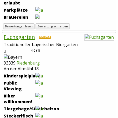
erlaubt
Parkplätze
Brauereien
Bewertungen lesen
Bewertung schreiben
Fuchsgarten
BELIEBT
Traditioneller bayerischer Biergarten
4.6
(
1
)
93339
Riedenburg
An der Altmühl 18
Kinderspielplatz
Public
Viewing
Biker
willkommen!
Tiergehege/Streichelzoo
Steckerlfisch