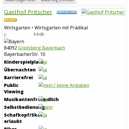
Bewertungen lesen
Bewertung schreiben
Gasthof Pritscher
EMPFEHLUNG
BELIEBT
Wirtsgarten
Wirtsgarten mit Prädikat
5.0
(
3
)
84092
Greilsberg Bayerbach
BayerbacherStr. 10
Kinderspielplatz
Übernachten
Barrierefrei
Public
Viewing
Musikantenfreundlich
Selbstbedienung
Schafkopf/Skat
erlaubt
Biker