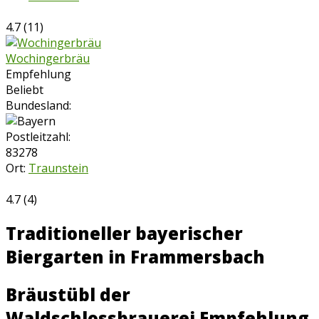
4.7
(
11
)
Wochingerbräu
Empfehlung
Beliebt
Bundesland:
Postleitzahl:
83278
Ort:
Traunstein
4.7
(
4
)
Traditioneller bayerischer
Biergarten in Frammersbach
Bräustübl der
Waldschlossbrauerei
Empfehlung