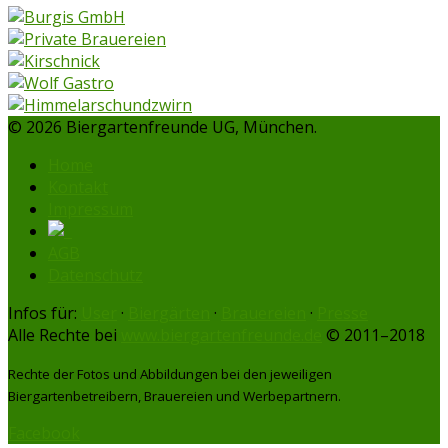
© 2026 Biergartenfreunde UG, München.
Home
Kontakt
Impressum
AGB
Datenschutz
Infos für:
User
·
Biergärten
·
Brauereien
·
Presse
Alle Rechte bei
www.biergartenfreunde.de
© 2011–2018
Rechte der Fotos und Abbildungen bei den jeweiligen
Biergartenbetreibern, Brauereien und Werbepartnern.
Facebook