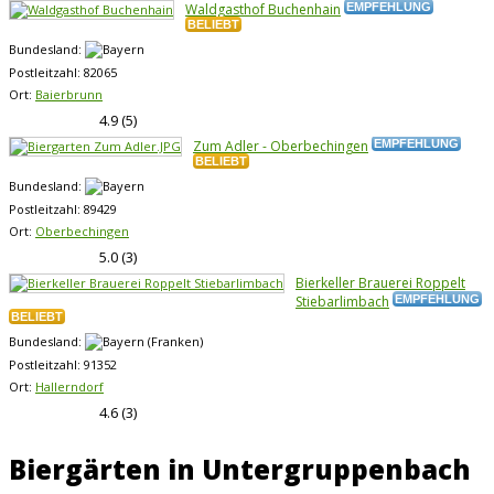
Waldgasthof Buchenhain
EMPFEHLUNG
BELIEBT
Bundesland:
Postleitzahl:
82065
Ort:
Baierbrunn
4.9
(
5
)
Zum Adler - Oberbechingen
EMPFEHLUNG
BELIEBT
Bundesland:
Postleitzahl:
89429
Ort:
Oberbechingen
5.0
(
3
)
Bierkeller Brauerei Roppelt
Stiebarlimbach
EMPFEHLUNG
BELIEBT
Bundesland:
Postleitzahl:
91352
Ort:
Hallerndorf
4.6
(
3
)
Biergärten in Untergruppenbach