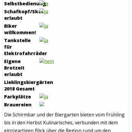
Selbstbedienung
Schafkopf/Skat
erlaubt
Biker
willkommen!
Tankstelle
für
Elektrofahrräder
Eigene
Brotzeit
erlaubt
Lieblingsbiergarten
0
2018 Gesamt
Parkplätze
Brauereien
Die Schirmbar und der Biergarten bieten vom Frühling
bis in den Herbst Kulinarisches, verbunden mit dem
einzigartigen Blick über die Region rund um den