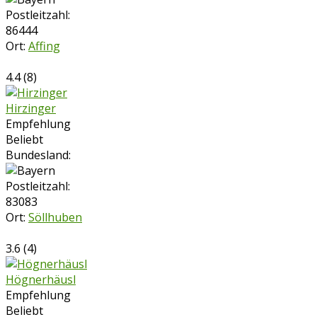
Postleitzahl:
86444
Ort:
Affing
4.4
(
8
)
Hirzinger
Empfehlung
Beliebt
Bundesland:
Postleitzahl:
83083
Ort:
Söllhuben
3.6
(
4
)
Högnerhäusl
Empfehlung
Beliebt