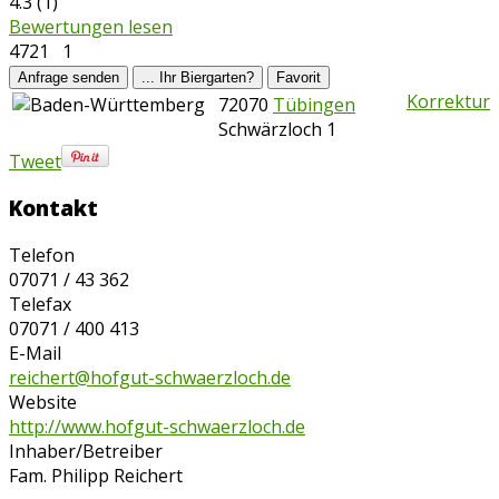
4.3
(
1
)
Bewertungen lesen
4721
1
Anfrage senden
... Ihr Biergarten?
Favorit
Korrektur
72070
Tübingen
Schwärzloch 1
Tweet
Kontakt
Telefon
07071 / 43 362
Telefax
07071 / 400 413
E-Mail
reichert@hofgut-schwaerzloch.de
Website
http://www.hofgut-schwaerzloch.de
Inhaber/Betreiber
Fam. Philipp Reichert