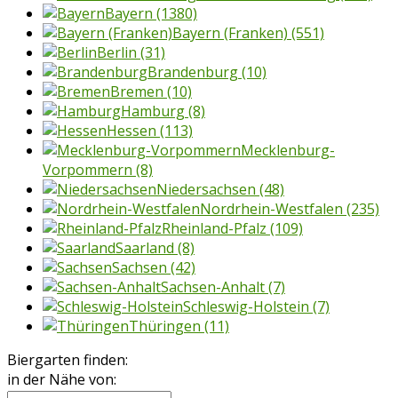
Bayern
(1380)
Bayern (Franken)
(551)
Berlin
(31)
Brandenburg
(10)
Bremen
(10)
Hamburg
(8)
Hessen
(113)
Mecklenburg-
Vorpommern
(8)
Niedersachsen
(48)
Nordrhein-Westfalen
(235)
Rheinland-Pfalz
(109)
Saarland
(8)
Sachsen
(42)
Sachsen-Anhalt
(7)
Schleswig-Holstein
(7)
Thüringen
(11)
Biergarten finden:
in der Nähe von: