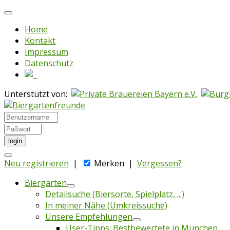
Home
Kontakt
Impressum
Datenschutz
Unterstützt von:
login
Neu registrieren
|
Merken
|
Vergessen?
Biergärten
Detailsuche (Biersorte, Spielplatz, ...)
In meiner Nähe (Umkreissuche)
Unsere Empfehlungen
User-Tipps: Bestbewertete in München