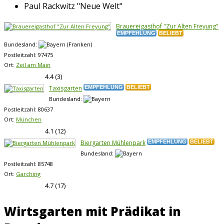
Paul Rackwitz "Neue Welt"
Brauereigasthof "Zur Alten Freyung"
EMPFEHLUNG
BELIEBT
Bundesland:
Postleitzahl:
97475
Ort:
Zeil am Main
4.4
(
3
)
Taxisgarten
EMPFEHLUNG
BELIEBT
Bundesland:
Postleitzahl:
80637
Ort:
München
4.1
(
12
)
Biergarten Mühlenpark
EMPFEHLUNG
BELIEBT
Bundesland:
Postleitzahl:
85748
Ort:
Garching
4.7
(
17
)
Wirtsgarten mit Prädikat in