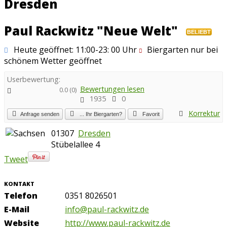
Dresden
Paul Rackwitz "Neue Welt"
BELIEBT
Heute geöffnet: 11:00-23: 00 Uhr
Biergarten nur bei
schönem Wetter geöffnet
Userbewertung:
Bewertungen lesen
0.0
(
0
)
1935
0
Korrektur
Anfrage senden
... Ihr Biergarten?
Favorit
01307
Dresden
Stübelallee 4
Tweet
KONTAKT
Telefon
0351 8026501
E-Mail
info@paul-rackwitz.de
Website
http://www.paul-rackwitz.de