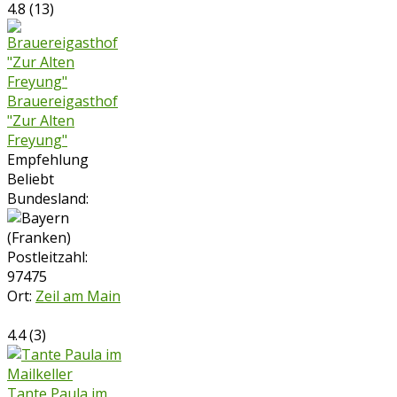
4.8
(
13
)
Brauereigasthof
"Zur Alten
Freyung"
Empfehlung
Beliebt
Bundesland:
Postleitzahl:
97475
Ort:
Zeil am Main
4.4
(
3
)
Tante Paula im